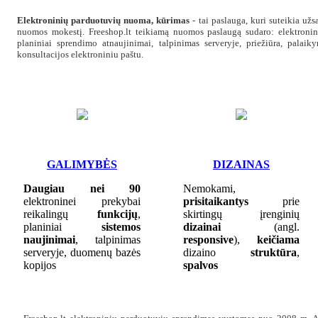
Elektroninių parduotuvių nuoma, kūrimas
- tai paslauga, kuri suteikia už
nuomos mokestį. Freeshop.lt teikiamą nuomos paslaugą sudaro: elektroni
planiniai sprendimo atnaujinimai, talpinimas serveryje, priežiūra, palai
konsultacijos elektroniniu paštu.
GALIMYBĖS
DIZAINAS
Daugiau nei 90
Nemokami,
elektroninei prekybai
prisitaikantys
prie
reikalingų
funkcijų
,
skirtingų įrenginių
planiniai
sistemos
dizainai
(angl.
naujinimai
, talpinimas
responsive
),
keičiama
serveryje, duomenų bazės
dizaino
struktūra
,
kopijos
spalvos