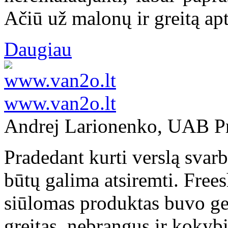
Ačiū už malonų ir greitą a
Daugiau
www.van2o.lt
Andrej Larionenko, UAB Pr
Pradedant kurti verslą svarbu
būtų galima atsiremti. Frees
siūlomas produktas buvo ger
greitas, nebrangus ir kokyb