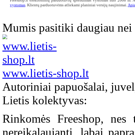
Freeshop.lt elektroninių parduotuvių sprendimas vystomas nuo 2008 m.
A
vystomas
. Klientų parduotuvėms atliekami planiniai versijų naujinimai.
Apie
Mumis pasitiki daugiau nei
www.lietis-shop.lt
Autoriniai papuošalai, juve
Lietis kolektyvas:
Rinkomės Freeshop, nes ta
nereikalaujanti, labai pap