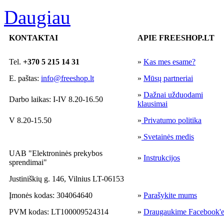
Daugiau
KONTAKTAI
APIE FREESHOP.LT
Tel.
+370 5 215 14 31
»
Kas mes esame?
E. paštas:
info@freeshop.lt
»
Mūsų partneriai
»
Dažnai užduodami
Darbo laikas: I-IV 8.20-16.50
klausimai
V 8.20-15.50
»
Privatumo politika
»
Svetainės medis
UAB "Elektroninės prekybos
»
Instrukcijos
sprendimai"
Justiniškių g. 146, Vilnius LT-06153
Įmonės kodas: 304064640
»
Parašykite mums
PVM kodas: LT100009524314
»
Draugaukime Facebook'