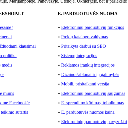
tuje, Marijampolėje, Panevėžyje, Utenoje, Ukmergėje, bet ir pasieksite 
EESHOP.LT
E. PARDUOTUVĖS NUOMA
 esame?
»
Elektroninių parduotuvių funkcijos
tneriai
»
Prekių katalogo valdymas
žduodami klausimai
»
Pritaikyta darbui su SEO
 politika
»
Sistemų integracijos
s medis
»
Reklamos įrankių integracijos
jos
»
Dizaino šablonai ir jų galimybės
»
Mobili, prisitaikanti versija
te mums
»
Elektroninių parduotuvių saugumas
kime Facebook'e
»
E. sprendimo kūrimas, tobulinimas
teikimo sutartis
»
E. parduotuvės nuomos kaina
»
Elektroninių parduotuvių pavyzdžiai