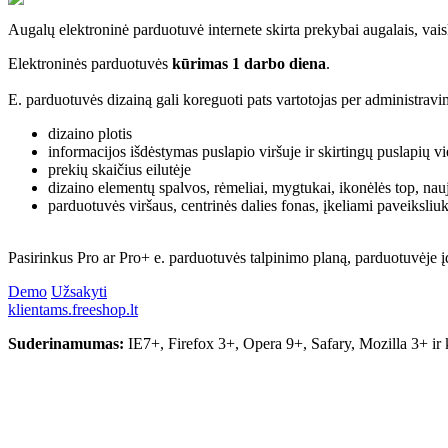
Augalų elektroninė parduotuvė internete skirta prekybai augalais, vais
Elektroninės parduotuvės
kūrimas 1 darbo diena
.
E. parduotuvės dizainą gali koreguoti pats vartotojas per administra
dizaino plotis
informacijos išdėstymas puslapio viršuje ir skirtingų puslapių vi
prekių skaičius eilutėje
dizaino elementų spalvos, rėmeliai, mygtukai, ikonėlės top, nau
parduotuvės viršaus, centrinės dalies fonas, įkeliami paveiksliuk
Pasirinkus Pro ar Pro+ e. parduotuvės talpinimo planą, parduotuvėje
Demo
Užsakyti
klientams.freeshop.lt
Suderinamumas:
IE7+, Firefox 3+, Opera 9+, Safary, Mozilla 3+ ir 