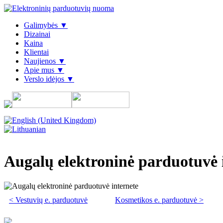
Galimybės ▼
Dizainai
Kaina
Klientai
Naujienos ▼
Apie mus ▼
Verslo idėjos ▼
Augalų elektroninė parduotuvė 
< Vestuvių e. parduotuvė
Kosmetikos e. parduotuvė >