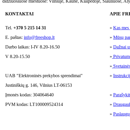
didžiuosiuose miestuose: Vilniuje, Kaune, Klaipėdoje, Šiauliuose, Aly
KONTAKTAI
APIE FR
Tel.
+370 5 215 14 31
»
Kas mes
E. paštas:
info@freeshop.lt
»
Mūsų par
Darbo laikas: I-IV 8.20-16.50
»
Dažnai u
V 8.20-15.50
»
Privatumo
»
Svetainė
UAB "Elektroninės prekybos sprendimai"
»
Instrukci
Justiniškių g. 146, Vilnius LT-06153
Įmonės kodas: 304064640
»
Parašyki
PVM kodas: LT100009524314
»
Draugau
»
Paslaugų 