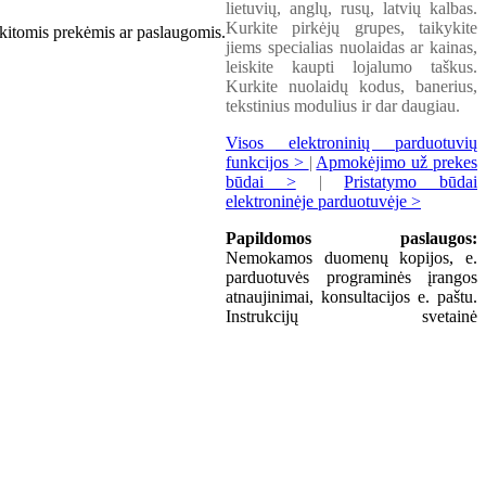
lietuvių, anglų, rusų, latvių kalbas.
Kurkite pirkėjų grupes, taikykite
r kitomis prekėmis ar paslaugomis.
jiems specialias nuolaidas ar kainas,
leiskite kaupti lojalumo taškus.
Kurkite nuolaidų kodus, banerius,
tekstinius modulius ir dar daugiau.
Visos elektroninių parduotuvių
funkcijos >
|
Apmokėjimo už prekes
būdai >
|
Pristatymo būdai
elektroninėje parduotuvėje >
Papildomos paslaugos:
Nemokamos duomenų kopijos, e.
parduotuvės programinės įrangos
atnaujinimai, konsultacijos e. paštu.
Instrukcijų svetainė