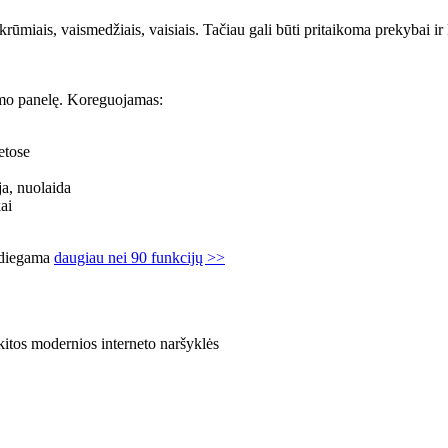
krūmiais, vaismedžiais, vaisiais. Tačiau gali būti pritaikoma prekybai i
vimo panelę. Koreguojamas:
etose
ja, nuolaida
ai
 įdiegama
daugiau nei 90 funkcijų >>
kitos modernios interneto naršyklės