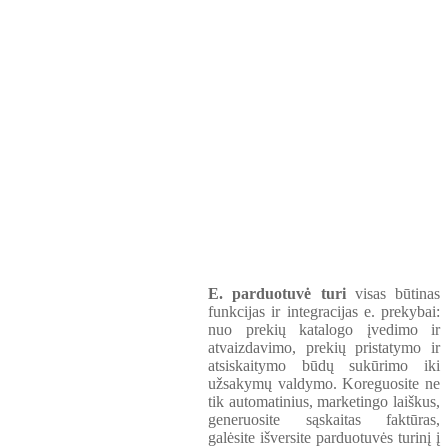
E. parduotuvė turi
visas būtinas
funkcijas ir integracijas e. prekybai:
nuo prekių katalogo įvedimo ir
atvaizdavimo, prekių pristatymo ir
atsiskaitymo būdų sukūrimo iki
užsakymų valdymo. Koreguosite ne
tik automatinius, marketingo laiškus,
generuosite sąskaitas faktūras,
galėsite išversite parduotuvės turinį į