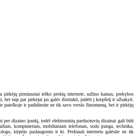
 pirkėjų pirmiausiai ieško prekių internete, sužino kainas, prekybos
et taip pat pirkėjai jas galės išsirinkti, įsidėti į krepšelį ir užsakyti.
e paieškoje ir padidinsite ne tik savo verslo žinomumą, bet ir pirkėjų
per dizaino įrankį, todėl elektroninių parduotuvių dizainai gali būti
žiais, kompiuteriais, mobiliaisiais telefonais, sodo įranga, technika,
ogo, kirpėjo paslaugomis ir kt. Prekiauti internetu galėsite ne tik