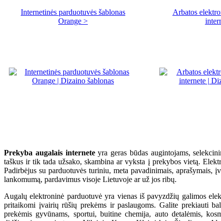
Internetinės parduotuvės šablonas
Arbatos elektr
Orange >
inter
Prekyba augalais internete
yra geras būdas augintojams, selekcinin
taškus ir tik tada užsako, skambina ar vyksta į prekybos vietą. Elektroni
Padirbėjus su parduotuvės turiniu, meta pavadinimais, aprašymais, įva
lankomumą, pardavimus visoje Lietuvoje ar už jos ribų.
Augalų elektroninė parduotuvė yra vienas iš pavyzdžių galimos elektr
pritaikomi įvairių rūšių prekėms ir paslaugoms. Galite prekiauti bald
prekėmis gyvūnams, sportui, buitine chemija, auto detalėmis, kosme