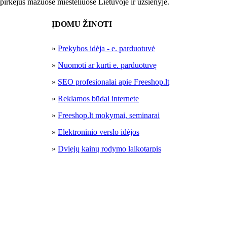
pirkėjus mažuose miesteliuose Lietuvoje ir užsienyje.
ĮDOMU ŽINOTI
»
Prekybos idėja - e. parduotuvė
»
Nuomoti ar kurti e. parduotuvę
»
SEO profesionalai apie Freeshop.lt
»
Reklamos būdai internete
»
Freeshop.lt mokymai, seminarai
»
Elektroninio verslo idėjos
»
Dviejų kainų rodymo laikotarpis