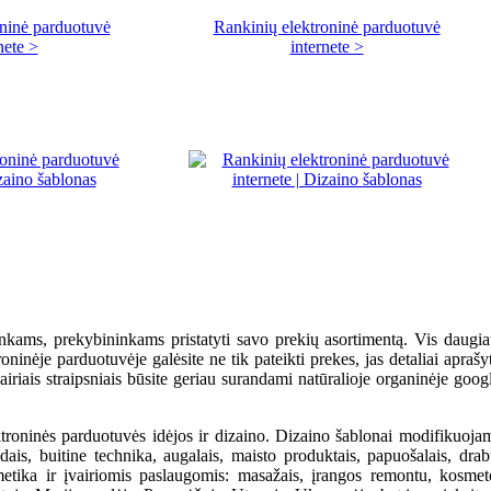
oninė parduotuvė
Rankinių elektroninė parduotuvė
nete >
internete >
kams, prekybininkams pristatyti savo prekių asortimentą. Vis daugiau
nėje parduotuvėje galėsite ne tik pateikti prekes, jas detaliai aprašyti, b
iriais straipsniais būsite geriau surandami natūralioje organinėje googl
oninės parduotuvės idėjos ir dizaino. Dizaino šablonai modifikuojami 
ais, buitine technika, augalais, maisto produktais, papuošalais, drabu
tika ir įvairiomis paslaugomis: masažais, įrangos remontu, kosmetol