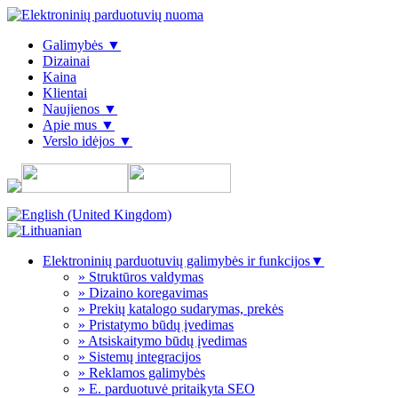
Galimybės ▼
Dizainai
Kaina
Klientai
Naujienos ▼
Apie mus ▼
Verslo idėjos ▼
Elektroninių parduotuvių galimybės ir funkcijos▼
» Struktūros valdymas
» Dizaino koregavimas
» Prekių katalogo sudarymas, prekės
» Pristatymo būdų įvedimas
» Atsiskaitymo būdų įvedimas
» Sistemų integracijos
» Reklamos galimybės
» E. parduotuvė pritaikyta SEO