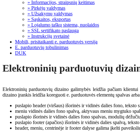
» Informacijos, straipsnių keitimas
» Pirkėjų valdymas
» Užsakymų valdymas
» Sąskaitos, eksportas
» Lojalumo taškų sistema, nuolaidos
» SSL sertifikato paslauga
» Instrukcijų svetainė
Mobili, prisitaikanti e. parduotuvės versija
E. parduotuvių tobulinimas
DUK
Elektroninių parduotuvių dizai
Elektroninių parduotuvių dizaino galimybės leidžia pačiam klientui 
dizaino įrankis leidžia koreguoti e. parduotuvės elementų spalvas arba
puslapio header (viršaus) išorinės ir vidinės dalies fono, teksto 
meniu vidinės dalies fono spalvą, aktyvaus meniu mygtuko spalvą
puslapio išorinės ir vidinės dalies fono spalvas, modulių dėžuč
puslapio footer (apačios) išorinės ir vidinės dalies spalvą, teksto
header, meniu, centrinėje ir footer dalyse galima įkelti paveiksl