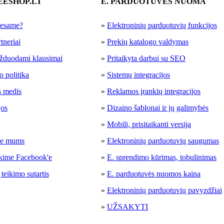
EESHOP.LT
E. PARDUOTUVĖS NUOMA
 esame?
»
Elektroninių parduotuvių funkcijos
tneriai
»
Prekių katalogo valdymas
žduodami klausimai
»
Pritaikyta darbui su SEO
 politika
»
Sistemų integracijos
s medis
»
Reklamos įrankių integracijos
jos
»
Dizaino šablonai ir jų galimybės
»
Mobili, prisitaikanti versija
te mums
»
Elektroninių parduotuvių saugumas
kime Facebook'e
»
E. sprendimo kūrimas, tobulinimas
teikimo sutartis
»
E. parduotuvės nuomos kaina
»
Elektroninių parduotuvių pavyzdžiai
»
UŽSAKYTI