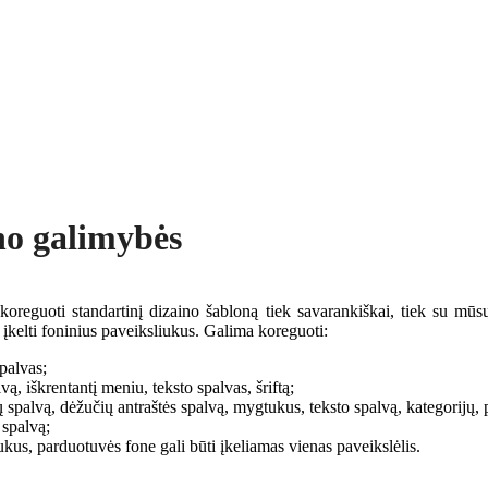
no galimybės
koreguoti standartinį dizaino šabloną tiek savarankiškai, tiek su mū
 įkelti foninius paveiksliukus. Galima koreguoti:
spalvas;
, iškrentantį meniu, teksto spalvas, šriftą;
ių spalvą, dėžučių antraštės spalvą, mygtukus, teksto spalvą, kategorijų
 spalvą;
iukus, parduotuvės fone gali būti įkeliamas vienas paveikslėlis.