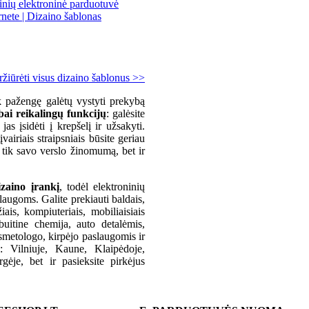
ržiūrėti visus dizaino šablonus >>
ek pažengę galėtų vystyti prekybą
bai reikalingų funkcijų
: galėsite
jas įsidėti į krepšelį ir užsakyti.
airiais straipsniais būsite geriau
 tik savo verslo žinomumą, bet ir
zaino įrankį
, todėl elektroninių
slaugoms. Galite prekiauti baldais,
ais, kompiuteriais, mobiliaisiais
buitine chemija, auto detalėmis,
smetologo, kirpėjo paslaugomis ir
e: Vilniuje, Kaune, Klaipėdoje,
ėje, bet ir pasieksite pirkėjus