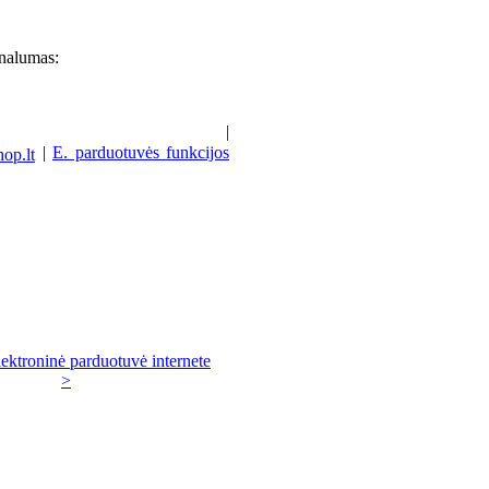
onalumas:
|
|
E. parduotuvės funkcijos
ektroninė parduotuvė internete
>