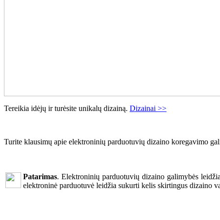
Tereikia idėjų ir turėsite unikalų dizainą.
Dizainai >>
Turite klausimų apie elektroninių parduotuvių dizaino koregavimo ga
Patarimas
. Elektroninių parduotuvių dizaino galimybės leidži
elektroninė parduotuvė leidžia sukurti kelis skirtingus dizaino va