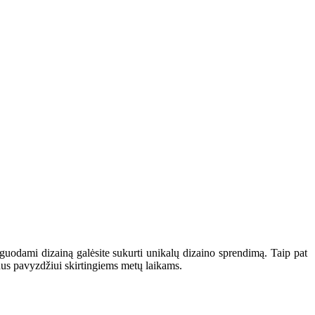
eguodami dizainą galėsite sukurti unikalų dizaino sprendimą. Taip pat
zainus pavyzdžiui skirtingiems metų laikams.