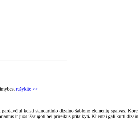
limybes,
rašykite >>
a pardavėjui keisti standartinio dizaino šablono elementų spalvas. Kor
riantus ir juos išsaugoti bei prireikus pritaikyti. Klientai gali kurti di