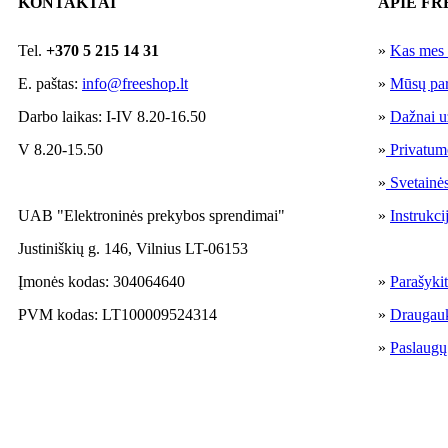
KONTAKTAI
APIE FR
Tel.
+370 5 215 14 31
»
Kas mes
E. paštas:
info@freeshop.lt
»
Mūsų par
Darbo laikas: I-IV 8.20-16.50
»
Dažnai u
V 8.20-15.50
»
Privatumo
»
Svetainė
UAB "Elektroninės prekybos sprendimai"
»
Instrukci
Justiniškių g. 146, Vilnius LT-06153
Įmonės kodas: 304064640
»
Parašyki
PVM kodas: LT100009524314
»
Draugau
»
Paslaugų 