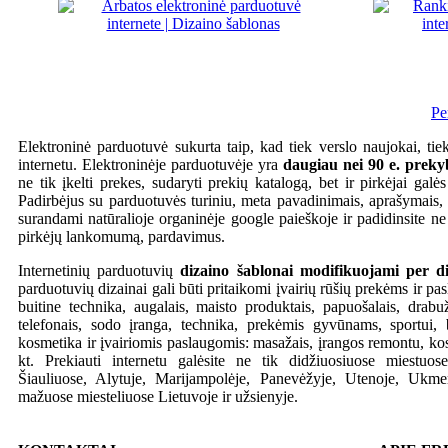
Pe
Elektroninė parduotuvė sukurta taip, kad tiek verslo naujokai, ti
internetu. Elektroninėje parduotuvėje yra
daugiau nei 90 e. preky
ne tik įkelti prekes, sudaryti prekių katalogą, bet ir pirkėjai galės 
Padirbėjus su parduotuvės turiniu, meta pavadinimais, aprašymais, įv
surandami natūralioje organinėje google paieškoje ir padidinsite ne
pirkėjų lankomumą, pardavimus.
Internetinių parduotuvių
dizaino šablonai modifikuojami per di
parduotuvių dizainai gali būti pritaikomi įvairių rūšių prekėms ir pa
buitine technika, augalais, maisto produktais, papuošalais, drabuži
telefonais, sodo įranga, technika, prekėmis gyvūnams, sportui, 
kosmetika ir įvairiomis paslaugomis: masažais, įrangos remontu, ko
kt. Prekiauti internetu galėsite ne tik didžiuosiuose miestuos
Šiauliuose, Alytuje, Marijampolėje, Panevėžyje, Utenoje, Ukmerg
mažuose miesteliuose Lietuvoje ir užsienyje.