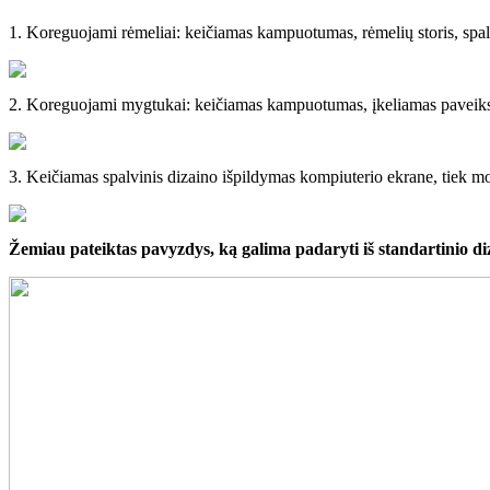
1. Koreguojami rėmeliai: keičiamas kampuotumas, rėmelių storis, spalv
2. Koreguojami mygtukai: keičiamas kampuotumas, įkeliamas paveiksli
3. Keičiamas spalvinis dizaino išpildymas kompiuterio ekrane, tiek m
Žemiau pateiktas pavyzdys, ką galima padaryti iš standartinio di