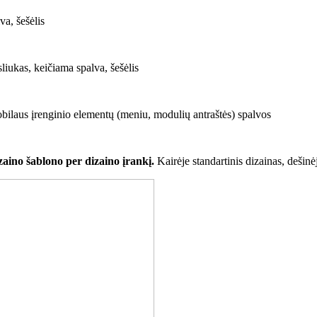
a, šešėlis
ukas, keičiama spalva, šešėlis
obilaus įrenginio elementų (meniu, modulių antraštės) spalvos
zaino šablono per dizaino įrankį.
Kairėje standartinis dizainas, dešinė