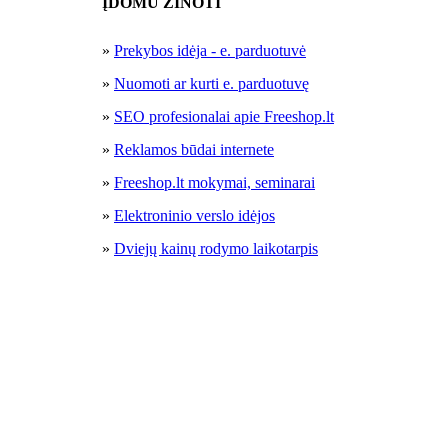
ĮDOMU ŽINOTI
»
Prekybos idėja - e. parduotuvė
»
Nuomoti ar kurti e. parduotuvę
»
SEO profesionalai apie Freeshop.lt
»
Reklamos būdai internete
»
Freeshop.lt mokymai, seminarai
»
Elektroninio verslo idėjos
»
Dviejų kainų rodymo laikotarpis