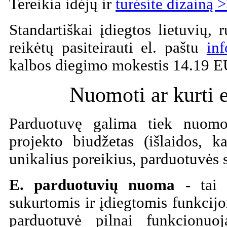
Tereikia idėjų ir
turėsite dizainą 
Standartiškai įdiegtos lietuvių, 
reikėtų pasiteirauti el. paštu
inf
kalbos diegimo mokestis 14.19 
Nuomoti ar kurti 
Parduotuvę galima tiek nuomoti
projekto biudžetas (išlaidos, k
unikalius poreikius, parduotuvės 
E. parduotuvių nuoma
- tai 
sukurtomis ir įdiegtomis funkci
parduotuvė pilnai funkcionuoj