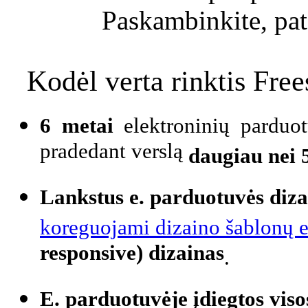
Paskambinkite, pa
Kodėl verta rinktis Fre
6 metai
elektroninių parduo
pradedant verslą
daugiau nei 
Lankstus e. parduotuvės diz
koreguojami dizaino šablonų 
responsive) dizainas
.
E. parduotuvėje įdiegtos vis