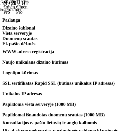
39,01
40,26
399,01
115,56
€/mėn.
€/mėn.
t/mėn.
Lt/mėn.
Pro
Pro+
Paslauga
Dizaino šablonai
Vieta serveryje
Duomenų srautas
El. pašto dėžutės
WWW adreso registracija
Naujo unikalaus dizaino kūrimas
Logotipo kūrimas
SSL sertifikatas Rapid SSL (būtinas unikalus IP adresas)
Unikalus IP adresas
Papildoma vieta serveryje (1000 MB)
Papildomai išnaudotas duomenų srautas (1000 MB)
Konsultacijos e. paštu lietuvių ir anglų kalbomis
16 val. skype mokymai e. parduotuvės valdymo klausimais