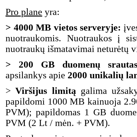
Pro plane
yra:
> 4000 MB vietos serveryje:
įves
nuotraukomis. Nuotraukos į sis
nuotraukų išmatavimai neturėtų v
> 200 GB
duomenų srautas
apsilankys apie
2000 unikalių la
>
Viršijus limitą
galima užsaky
papildomi 1000 MB kainuoja 2.9
PVM); papildomas 1 GB duomen
PVM (2 Lt / mėn. + PVM).