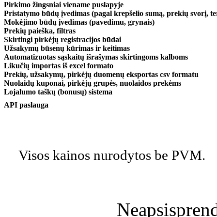
Pirkimo žingsniai viename puslapyje
Pristatymo būdų įvedimas (pagal krepšelio sumą, prekių svorį, ter
Mokėjimo būdų įvedimas (pavedimu, grynais)
Prekių paieška, filtras
Skirtingi pirkėjų registracijos būdai
Užsakymų būsenų kūrimas ir keitimas
Automatizuotas sąskaitų išrašymas skirtingoms kalboms
Likučių importas iš excel formato
Prekių, užsakymų, pirkėjų duomenų eksportas csv formatu
Nuolaidų kuponai, pirkėjų grupės, nuolaidos prekėms
Lojalumo taškų (bonusų) sistema
API paslauga
Visos kainos nurodytos be PVM.
Neapsisprendž