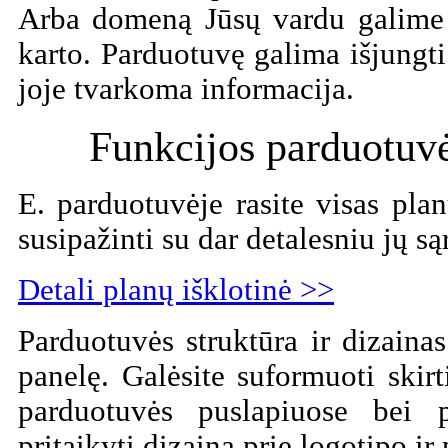
Arba domeną Jūsų vardu galime 
karto. Parduotuvę galima išjungti
joje tvarkoma informacija.
Funkcijos parduotuvė
E. parduotuvėje rasite visas pla
susipažinti su dar detalesniu jų są
Detali planų išklotinė >>
Parduotuvės struktūra ir dizain
panelę. Galėsite suformuoti skirt
parduotuvės puslapiuose bei p
pritaikyti dizainą prie logotipo ir 