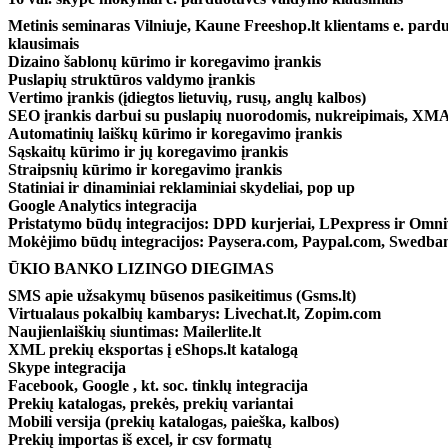
Metinis seminaras Vilniuje, Kaune Freeshop.lt klientams e. par
klausimais
Dizaino šablonų kūrimo ir koregavimo įrankis
Puslapių struktūros valdymo įrankis
Vertimo įrankis (įdiegtos lietuvių, rusų, anglų kalbos)
SEO įrankis darbui su puslapių nuorodomis, nukreipimais, XM
Automatinių laiškų kūrimo ir koregavimo įrankis
Sąskaitų kūrimo ir jų koregavimo įrankis
Straipsnių kūrimo ir koregavimo įrankis
Statiniai ir dinaminiai reklaminiai skydeliai, pop up
Google Analytics integracija
Pristatymo būdų integracijos: DPD kurjeriai, LPexpress ir Omn
Mokėjimo būdų integracijos: Paysera.com, Paypal.com, Swedba
ŪKIO BANKO LIZINGO DIEGIMAS
SMS apie užsakymų būsenos pasikeitimus (Gsms.lt)
Virtualaus pokalbių kambarys: Livechat.lt, Zopim.com
Naujienlaiškių siuntimas: Mailerlite.lt
XML prekių eksportas į eShops.lt katalogą
Skype integracija
Facebook, Google , kt. soc. tinklų integracija
Prekių katalogas, prekės, prekių variantai
Mobili versija (prekių katalogas, paieška, kalbos)
Prekių importas iš excel, ir csv formatų