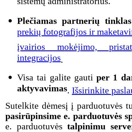
sistemų administratorius.
Plečiamas partnerių tinklas
prekių fotografijos ir maketa
įvairios mokėjimo, prist
integracijos
.
Visa tai galite gauti
per 1 da
aktyvavimas
.
Išsirinkite pasl
Sutelkite dėmesį į parduotuvės t
pasirūpinsime e. parduotuvės 
e. parduotuvės
talpinimu serve