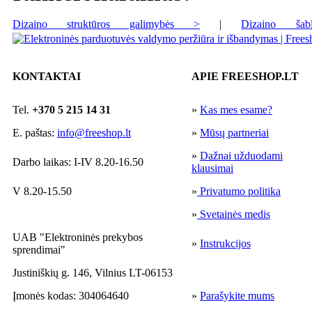
Dizaino struktūros galimybės >
|
Dizaino ša
KONTAKTAI
APIE FREESHOP.LT
Tel.
+370 5 215 14 31
»
Kas mes esame?
E. paštas:
info@freeshop.lt
»
Mūsų partneriai
»
Dažnai užduodami
Darbo laikas: I-IV 8.20-16.50
klausimai
V 8.20-15.50
»
Privatumo politika
»
Svetainės medis
UAB "Elektroninės prekybos
»
Instrukcijos
sprendimai"
Justiniškių g. 146, Vilnius LT-06153
Įmonės kodas: 304064640
»
Parašykite mums