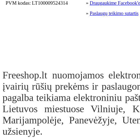
PVM kodas: LT100009524314
»
Draugaukime Facebook'
»
Paslaugų teikimo sutartis
Freeshop.lt nuomojamos elektron
įvairių rūšių prekėms ir paslaugo
pagalba teikiama elektroniniu pašt
Lietuvos miestuose Vilniuje, Ka
Marijampolėje, Panevėžyje, Uten
užsienyje.