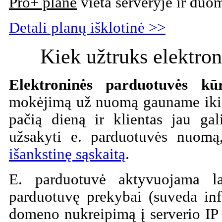
Pro+ plane
vieta serveryje ir duom
Detali planų išklotinė >>
Kiek užtruks elektro
Elektroninės parduotuvės k
mokėjimą už nuomą gauname iki 
pačią dieną ir klientas jau gal
užsakyti e. parduotuvės nuom
išankstinę sąskaitą
.
E. parduotuvė aktyvuojama la
parduotuvę prekybai (suveda inf
domeno nukreipimą į serverio IP