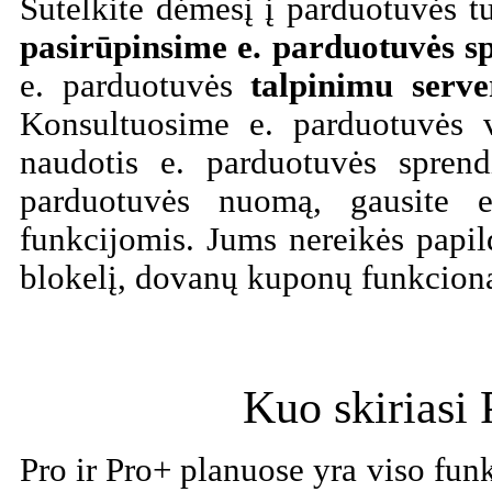
Sutelkite dėmesį į parduotuvės t
pasirūpinsime e. parduotuvės 
e. parduotuvės
talpinimu serve
Konsultuosime e. parduotuvės 
naudotis e. parduotuvės spre
parduotuvės nuomą, gausite 
funkcijomis. Jums nereikės pap
blokelį, dovanų kuponų funkcional
Kuo skiriasi 
Pro ir Pro+ planuose yra viso fu