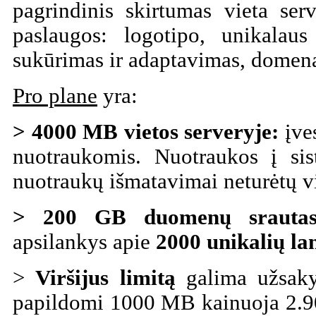
pagrindinis skirtumas vieta se
paslaugos: logotipo, unikalau
sukūrimas ir adaptavimas, domen
Pro plane
yra:
> 4000 MB vietos serveryje:
įves
nuotraukomis. Nuotraukos į sis
nuotraukų išmatavimai neturėtų v
> 200 GB
duomenų srautas
apsilankys apie
2000 unikalių la
>
Viršijus limitą
galima užsaky
papildomi 1000 MB kainuoja 2.9