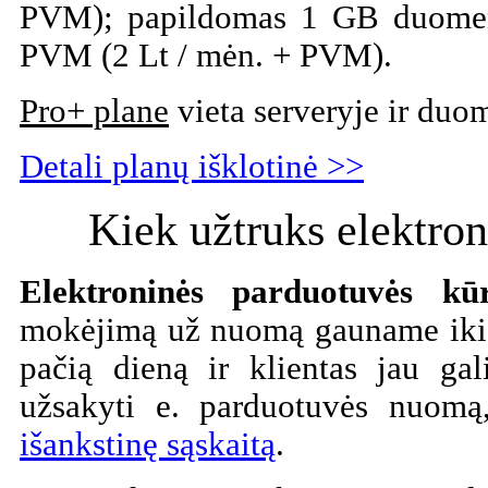
PVM); papildomas 1 GB duomen
PVM (2 Lt / mėn. + PVM).
Pro+ plane
vieta serveryje ir duom
Detali planų išklotinė >>
Kiek užtruks elektro
Elektroninės parduotuvės k
mokėjimą už nuomą gauname iki 
pačią dieną ir klientas jau gal
užsakyti e. parduotuvės nuom
išankstinę sąskaitą
.