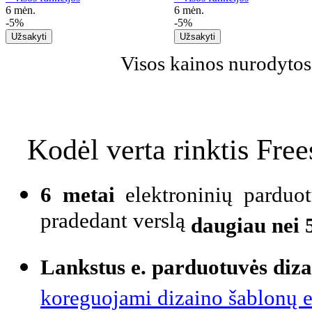
6 mėn.
6 mėn.
-5%
-5%
Visos kainos nurodyto
Kodėl verta rinktis Fre
6 metai
elektroninių parduo
pradedant verslą
daugiau nei 
Lankstus e. parduotuvės diz
koreguojami dizaino šablonų 