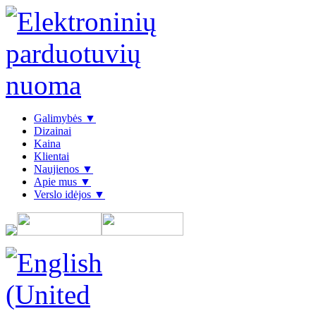
Galimybės ▼
Dizainai
Kaina
Klientai
Naujienos ▼
Apie mus ▼
Verslo idėjos ▼