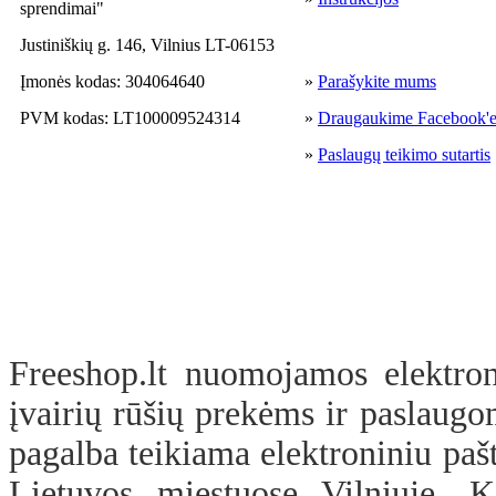
sprendimai"
Justiniškių g. 146, Vilnius LT-06153
Įmonės kodas: 304064640
»
Parašykite mums
PVM kodas: LT100009524314
»
Draugaukime Facebook'
»
Paslaugų teikimo sutartis
Freeshop.lt nuomojamos elektron
įvairių rūšių prekėms ir paslaugo
pagalba teikiama elektroniniu pašt
Lietuvos miestuose Vilniuje, Ka