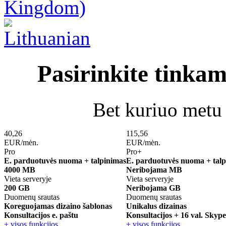
Pasirinkite tinka
Bet kuriuo metu 
40,26
115,56
EUR/mėn.
EUR/mėn.
Pro
Pro+
E. parduotuvės nuoma + talpinimas
E. parduotuvės nuoma + talp
4000 MB
Neribojama MB
Vieta serveryje
Vieta serveryje
200 GB
Neribojama GB
Duomenų srautas
Duomenų srautas
Koreguojamas dizaino šablonas
Unikalus dizainas
Konsultacijos e. paštu
Konsultacijos + 16 val. Sky
+ visos funkcijos
+ visos funkcijos