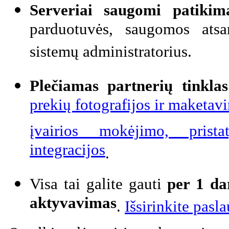
Serveriai
saugomi patiki
parduotuvės, saugomos ats
sistemų administratorius.
Plečiamas partnerių tinklas
prekių fotografijos ir maketa
įvairios mokėjimo, prist
integracijos
.
Visa tai galite gauti
per 1 da
aktyvavimas
.
Išsirinkite pasl