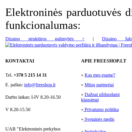
Elektroninės parduotuvės d
funkcionalumas:
Dizaino struktūros galimybės >
|
Dizaino ša
KONTAKTAI
APIE FREESHOP.LT
Tel.
+370 5 215 14 31
»
Kas mes esame?
E. paštas:
info@freeshop.lt
»
Mūsų partneriai
»
Dažnai užduodami
Darbo laikas: I-IV 8.20-16.50
klausimai
V 8.20-15.50
»
Privatumo politika
»
Svetainės medis
UAB "Elektroninės prekybos
»
Instrukcijos